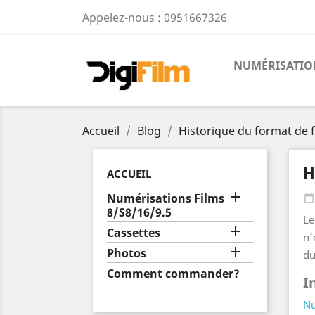
Appelez-nous :
0951667326
NUMÉRISATION
Accueil
Blog
Historique du format de f
H
ACCUEIL

Numérisations Films
date_range
8/S8/16/9.5
Le

Cassettes
n'

Photos
du
Comment commander?
I
Nu