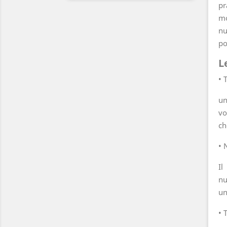
pr
mo
nu
po
L
• 
un
vo
ch
• 
Il
nu
un
• 