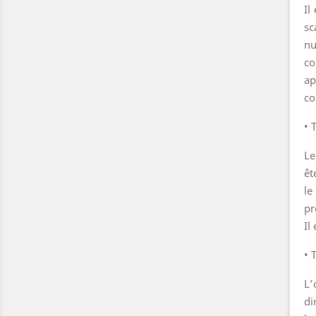
Il
sc
nu
co
ap
co
• 
Le
êt
le
pr
Il
• 
L’
di