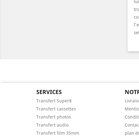
lu
tr
co
l’
se
SERVICES
NOTR
Transfert Super8
Livrai
Transfert cassettes
Mentio
Transfert photos
Condit
Transfert audio
Contac
Transfert film 35mm
plan d