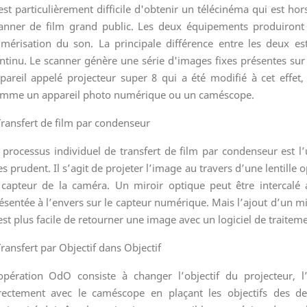
 est particulièrement difficile d'obtenir un télécinéma qui est h
anner de film grand public. Les deux équipements produiront
mérisation du son. La principale différence entre les deux es
ntinu. Le scanner génère une série d'images fixes présentes sur l
pareil appelé projecteur super 8 qui a été modifié à cet effet,
mme un appareil photo numérique ou un caméscope.
Transfert de film par condenseur
 processus individuel de transfert de film par condenseur est l
es prudent. Il s’agit de projeter l’image au travers d’une lentille
 capteur de la caméra. Un miroir optique peut être intercalé a
ésentée à l’envers sur le capteur numérique. Mais l’ajout d’un m
 est plus facile de retourner une image avec un logiciel de traitem
Transfert par Objectif dans Objectif
opération OdO consiste à changer l’objectif du projecteur, 
rectement avec le caméscope en plaçant les objectifs des de