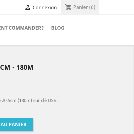
shopping_cart

Panier
(0)
Connexion
NT COMMANDER?
BLOG
5CM - 180M
e 20.5cm (180m) sur clé USB.
 AU PANIER